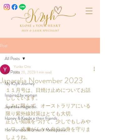
Post
All Posts
Yuriko Ono
All Posts
Oct 20, 2023
1 min read
Japaralia November 2023
My K2yh Journey
１１月号は、日焼け止めについてお話
Inspired by women
ししています。
しみに限らず、オーストラリアにいる
Japaralia magazine
限り紫外線対策はとても大切。
Honey & Kaede x their friends
正しい知識をつけて、少しでもしみや
シワ、皮膚がんから自分の身を守りま
Hormones x Women = Menopause
しょうね。