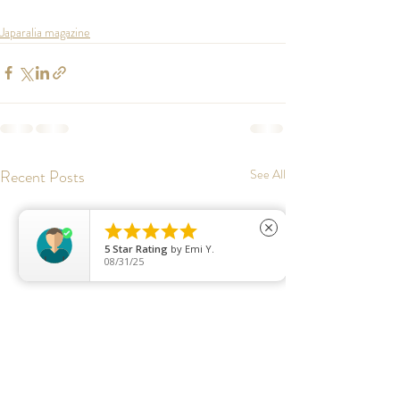
Japaralia magazine
Recent Posts
See All





close
5
Star Rating
by
Emi Y.
08/31/25